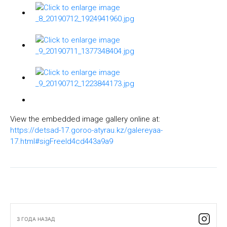
View the embedded image gallery online at:
https://detsad-17.goroo-atyrau.kz/galereyaa-
17.html#sigFreeId4cd443a9a9
3 ГОДА НАЗАД