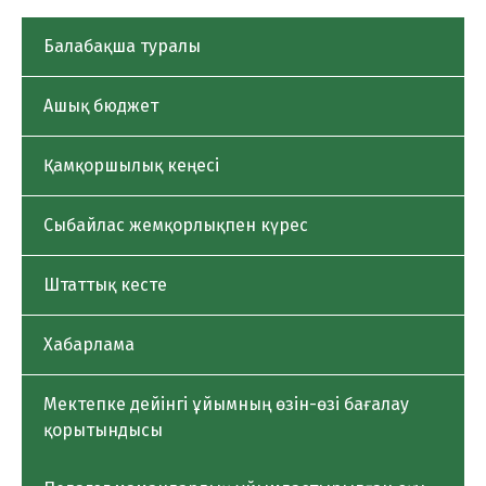
Балабақша туралы
Ашық бюджет
Қамқоршылық кеңесі
Сыбайлас жемқорлықпен күрес
Штаттық кесте
Хабарлама
Мектепке дейінгі ұйымның өзін-өзі бағалау
қорытындысы