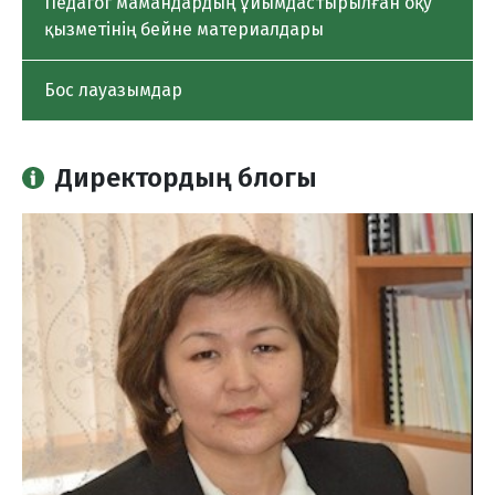
Педагог мамандардың ұйымдастырылған оқу
қызметінің бейне материалдары
Бос лауазымдар
Директордың блогы