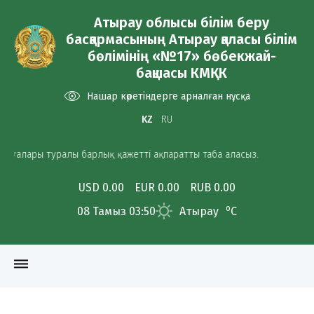
Атырау облысы білім беру
басқармасының Атырау қаласы білім
бөлімінің «№17» бөбекжай-
бақшасы КМҚК
Нашар көретіндерге арналған нұсқа
KZ
RU
ры туралы барлық қажетті ақпаратты таба аласыз.
USD 0.00
EUR 0.00
RUB 0.00
o
08 Тамыз 03:50
Атырау
C
dehaze